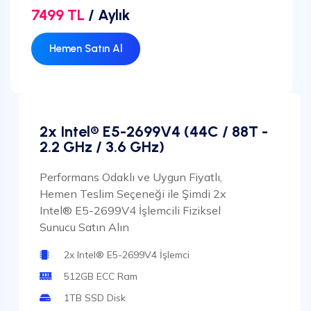
7499 TL
/ Aylık
Hemen Satın Al
2x Intel® E5-2699V4 (44C / 88T -
2.2 GHz / 3.6 GHz)
Performans Odaklı ve Uygun Fiyatlı,
Hemen Teslim Seçeneği ile Şimdi 2x
Intel® E5-2699V4 İşlemcili Fiziksel
Sunucu Satın Alın
2x Intel® E5-2699V4 İşlemci
512GB ECC Ram
1TB SSD Disk