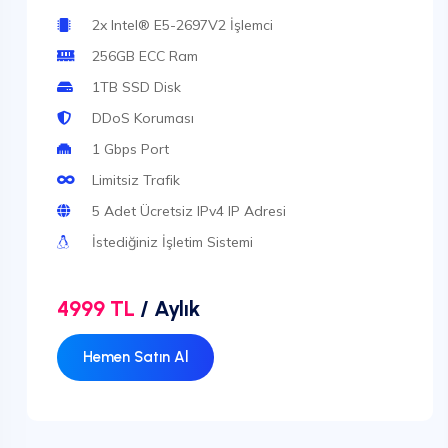
2x Intel® E5-2697V2 İşlemci
256GB ECC Ram
1TB SSD Disk
DDoS Koruması
1 Gbps Port
Limitsiz Trafik
5 Adet Ücretsiz IPv4 IP Adresi
İstediğiniz İşletim Sistemi
4999 TL
/ Aylık
Hemen Satın Al