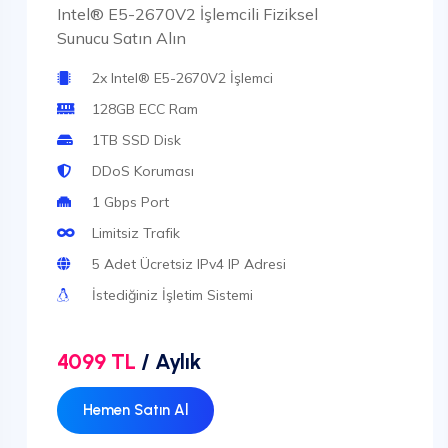
Intel® E5-2670V2 İşlemcili Fiziksel
Sunucu Satın Alın
2x Intel® E5-2670V2 İşlemci
128GB ECC Ram
1TB SSD Disk
DDoS Koruması
1 Gbps Port
Limitsiz Trafik
5 Adet Ücretsiz IPv4 IP Adresi
İstediğiniz İşletim Sistemi
4099 TL
/ Aylık
Hemen Satın Al