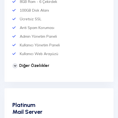
8GB Ram - 6 Çekirdek
100GB Disk Alanı
Ücretsiz SSL
Anti Spam Koruması
Admin Yönetim Paneli
Kullanıcı Yönetim Paneli
Kullanıcı Web Arayüzü
Sınırsız Domain Ekleme
Diğer Özeliikler
Sınırsız Kullanıcı Ekleme
IMAP / POP3 / SMTP Desteği
SPF, PTR, DKIM vb. Kayıtlar
7/24 Ücretsiz Destek
Platinum
Türkiye Lokasyon
Mail Server
Outlook İle Tam Uyumluluk