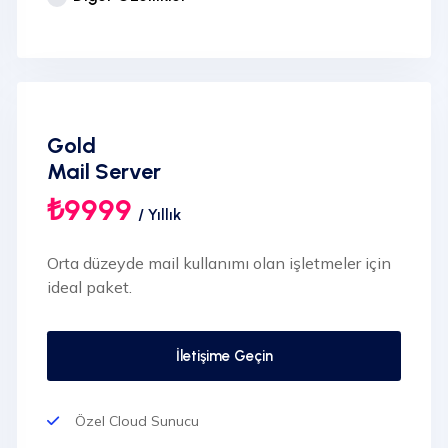
Sınırsız Kullanıcı Ekleme
IMAP / POP3 / SMTP Desteği
SPF, PTR, DKIM vb. Kayıtlar
7/24 Ücretsiz Destek
Gold
Türkiye Lokasyon
Mail Server
Outlook İle Tam Uyumluluk
₺9999
/ Yıllık
Tüm Mobil Aygıtlar İle Uyumluluk
Orta düzeyde mail kullanımı olan işletmeler için
ideal paket.
İletişime Geçin
Özel Cloud Sunucu