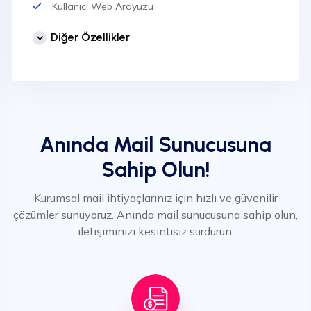
Kullanıcı Web Arayüzü
Sınırsız Domain Ekleme
Diğer Özellikler
Sınırsız Kullanıcı Ekleme
IMAP / POP3 / SMTP Desteği
SPF, PTR, DKIM vb. Kayıtlar
7/24 Ücretsiz Destek
Anında Mail Sunucusuna
Türkiye Lokasyon
Sahip Olun!
Outlook İle Tam Uyumluluk
Tüm Mobil Aygıtlar İle Uyumluluk
Kurumsal mail ihtiyaçlarınız için hızlı ve güvenilir
çözümler sunuyoruz. Anında mail sunucusuna sahip olun,
iletişiminizi kesintisiz sürdürün.